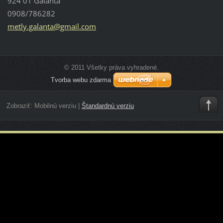
924 01 Galanta
0908/786282
metly.ga
lanta@gm
ail.com
© 2011 Všetky práva vyhradené.
Tvorba webu zdarma
Zobraziť:
Mobilnú verziu
|
Štandardnú verziu