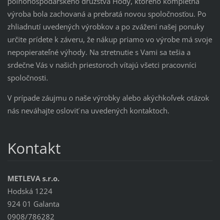
poľnohospodárskeho družstva Hody, ktorého kompletná
výroba bola zachovaná a prebratá novou spoločnosťou. Po
zhliadnutí uvedených výrobkov a po zvážení našej ponuky
určite prídete k záveru, že nákup priamo vo výrobe má svoje
nepopierateľné výhody. Na stretnutie s Vami sa tešia a
srdečne Vás v našich priestoroch vítajú všetci pracovníci
spoločnosti.
V prípade záujmu o naše výrobky alebo akýchkoľvek otázok
nás neváhajte osloviť na uvedených kontaktoch.
Kontakt
METLEVA s.r.o.
Hodská 1224
924 01 Galanta
0908/786282