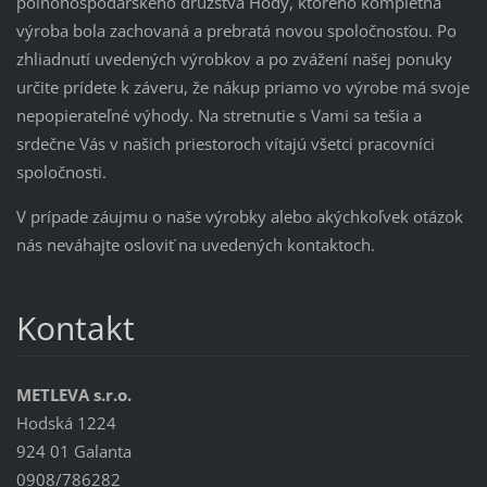
poľnohospodárskeho družstva Hody, ktorého kompletná
výroba bola zachovaná a prebratá novou spoločnosťou. Po
zhliadnutí uvedených výrobkov a po zvážení našej ponuky
určite prídete k záveru, že nákup priamo vo výrobe má svoje
nepopierateľné výhody. Na stretnutie s Vami sa tešia a
srdečne Vás v našich priestoroch vítajú všetci pracovníci
spoločnosti.
V prípade záujmu o naše výrobky alebo akýchkoľvek otázok
nás neváhajte osloviť na uvedených kontaktoch.
Kontakt
METLEVA s.r.o.
Hodská 1224
924 01 Galanta
0908/786282